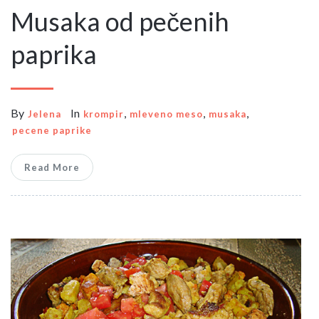
Musaka od pečenih
paprika
By
In
,
,
,
Jelena
krompir
mleveno meso
musaka
pecene paprike
Read More