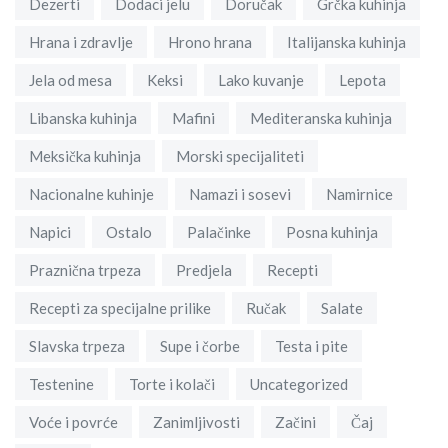
Dezerti
Dodaci jelu
Doručak
Grčka kuhinja
Hrana i zdravlje
Hrono hrana
Italijanska kuhinja
Jela od mesa
Keksi
Lako kuvanje
Lepota
Libanska kuhinja
Mafini
Mediteranska kuhinja
Meksička kuhinja
Morski specijaliteti
Nacionalne kuhinje
Namazi i sosevi
Namirnice
Napici
Ostalo
Palačinke
Posna kuhinja
Praznična trpeza
Predjela
Recepti
Recepti za specijalne prilike
Ručak
Salate
Slavska trpeza
Supe i čorbe
Testa i pite
Testenine
Torte i kolači
Uncategorized
Voće i povrće
Zanimljivosti
Začini
Čaj