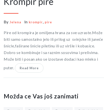
Krompir pire
By
In
,
Jelena
krompir
pire
Pire od krompira je omiljena hrana za sve uzraste.Može
biti samo samostalno jelo ili prilog uz svinjske ili juneće
šnicle,faširane šnicle piletinu ili uz viršle i kobasice.
Dobro se kombinuje i sa raznim sosovima i prelivima.
Može biti i posan ako se izostave dodaci kao mleko i
puter.
Read More
Možda ce Vas još zanimati