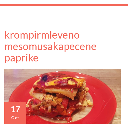
krompir
mleveno
meso
musaka
pecene
paprike
17
Oct