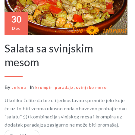
30
Dec
Salata sa svinjskim
mesom
By
In
,
,
Jelena
krompir
paradajz
svinjsko meso
Ukoliko želite da brzo i jednostavno spremite jelo koje
će uz to biti veoma ukusno onda obavezno probajte ovu
“salatu” :))) kombinacija svinjskog mesa i krompira uz
dodatak paradajza zasigurno ne može biti promašaj.