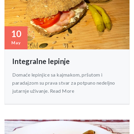
10
May
Integralne lepinje
Domaće lepinjice sa kajmakom, pršutom i
paradajzom su prava stvar za potpuno nedeljno
jutarnje uživanje. Read More