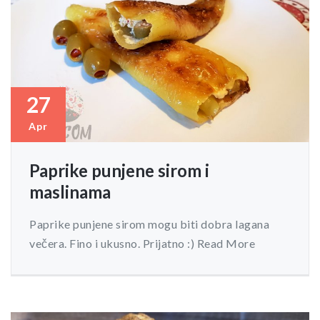
27
Apr
Paprike punjene sirom i
maslinama
Paprike punjene sirom mogu biti dobra lagana
večera. Fino i ukusno. Prijatno :) Read More