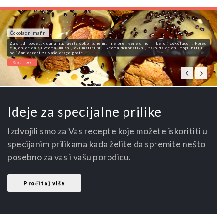
Čokoladni mafini
Za slađi početak dana napravite čokoladne mafine prelivene crnom i belom čokoladom. Pored
činjenice da su veoma ukusni, ovi mafini su i veoma dekorativni, tako da će oni mogu biti i
odličan dezert za vaše drage goste.
Read more
Ideje za specijalne prilike
Izdvojili smo za Vas recepte koje možete iskorititi u
specijanim prilikama kada želite da spremite nešto
posebno za vas i vašu porodicu.
Pročitaj više