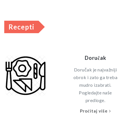
Recepti
Doručak
Doručak je najvažniji
obrok i zato ga treba
mudro izabrati.
Pogledajte naše
predloge.
Pročitaj više