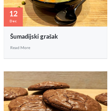
12
Dec
Šumadijski grašak
Read More