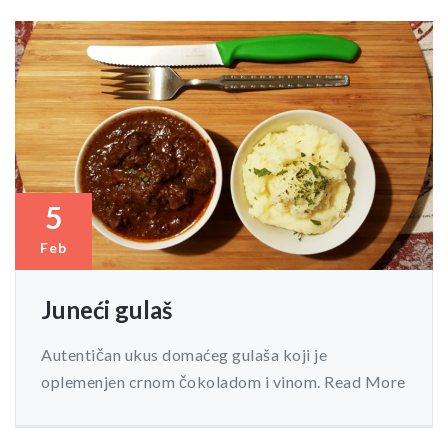
5
Feb
Juneći gulaš
Autentičan ukus domaćeg gulaša koji je
oplemenjen crnom čokoladom i vinom. Read More