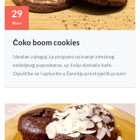
29
Nov
Čoko boom cookies
Idealan zalogaj za potpuno uzivanje zimskog
nedeljnog popodneva, uz šolju domaće kafe.
Opuštite se i uplovite u čaroliju prestojećih prazni