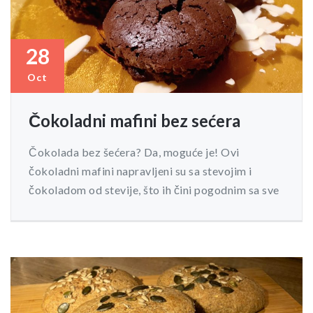
28
Oct
Čokoladni mafini bez sećera
Čokolada bez šećera? Da, moguće je! Ovi
čokoladni mafini napravljeni su sa stevojim i
čokoladom od stevije, što ih čini pogodnim sa sve