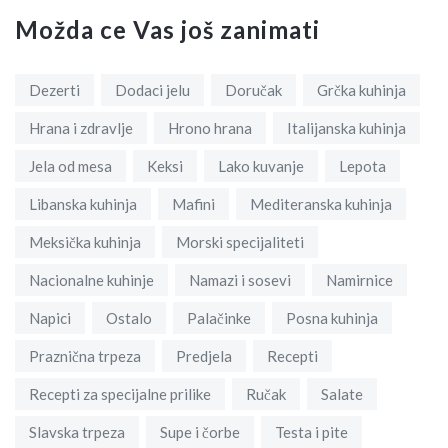
Možda ce Vas još zanimati
Dezerti
Dodaci jelu
Doručak
Grčka kuhinja
Hrana i zdravlje
Hrono hrana
Italijanska kuhinja
Jela od mesa
Keksi
Lako kuvanje
Lepota
Libanska kuhinja
Mafini
Mediteranska kuhinja
Meksička kuhinja
Morski specijaliteti
Nacionalne kuhinje
Namazi i sosevi
Namirnice
Napici
Ostalo
Palačinke
Posna kuhinja
Praznična trpeza
Predjela
Recepti
Recepti za specijalne prilike
Ručak
Salate
Slavska trpeza
Supe i čorbe
Testa i pite