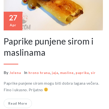
27
Apr
Paprike punjene sirom i
maslinama
By
In
,
,
,
,
Jelena
hrono hrana
jaja
masline
paprika
sir
Paprike punjene sirom mogu biti dobra lagana večera.
Fino i ukusno. Prijatno
Read More