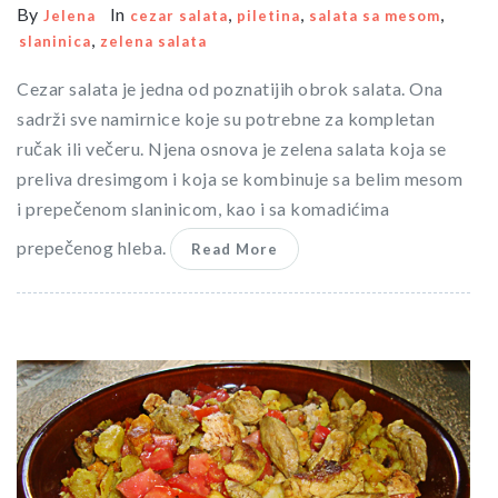
By
In
,
,
,
Jelena
cezar salata
piletina
salata sa mesom
,
slaninica
zelena salata
Cezar salata je jedna od poznatijih obrok salata. Ona
sadrži sve namirnice koje su potrebne za kompletan
ručak ili večeru. Njena osnova je zelena salata koja se
preliva dresimgom i koja se kombinuje sa belim mesom
i prepečenom slaninicom, kao i sa komadićima
prepečenog hleba.
Read More