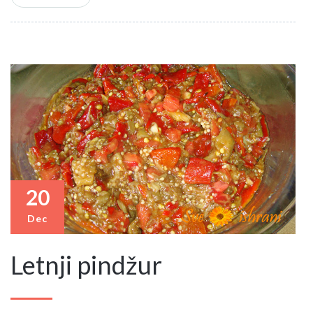
20
Dec
Letnji pindžur