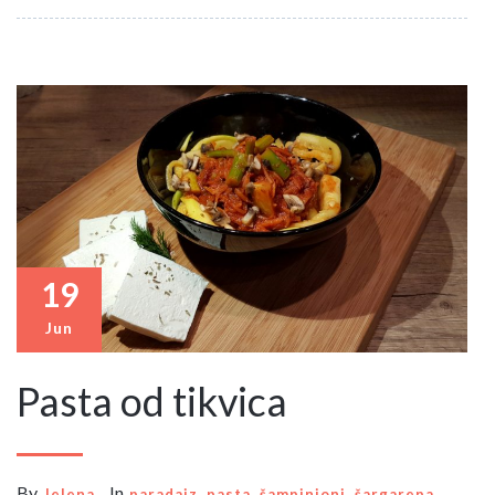
19
Jun
Pasta od tikvica
By
In
,
,
,
,
Jelena
paradajz
pasta
šampinjoni
šargarepa