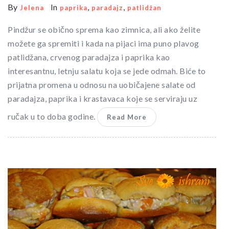
By
In
,
,
Jelena
paprika
paradajz
patlidžan
Pindžur se obično sprema kao zimnica, ali ako želite
možete ga spremiti i kada na pijaci ima puno plavog
patlidžana, crvenog paradajza i paprika kao
interesantnu, letnju salatu koja se jede odmah. Biće to
prijatna promena u odnosu na uobičajene salate od
paradajza, paprika i krastavaca koje se serviraju uz
ručak u to doba godine.
Read More