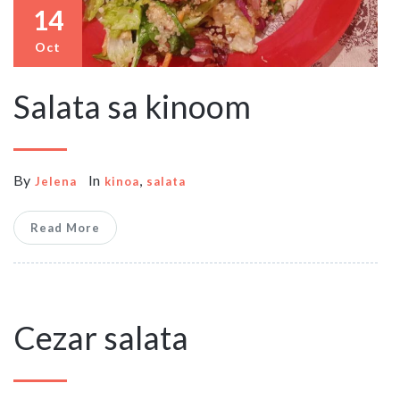
14
Oct
Salata sa kinoom
By
In
,
Jelena
kinoa
salata
Read More
Cezar salata