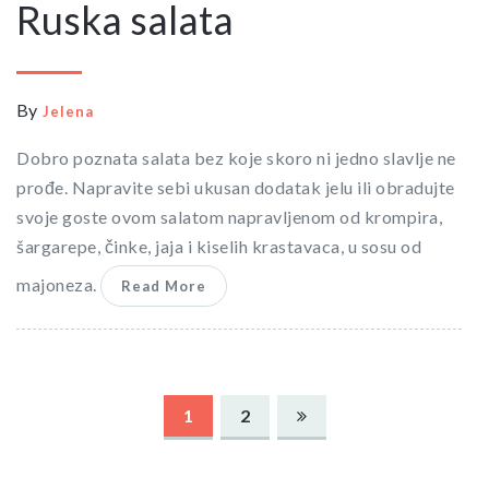
Ruska salata
By
Jelena
Dobro poznata salata bez koje skoro ni jedno slavlje ne
prođe. Napravite sebi ukusan dodatak jelu ili obradujte
svoje goste ovom salatom napravljenom od krompira,
šargarepe, činke, jaja i kiselih krastavaca, u sosu od
majoneza.
Read More
Posts
1
2
navigation