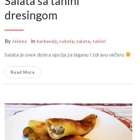
Salata sa tahini
dresingom
By
In
,
,
,
Jelena
kačkavalj
rukola
salata
tahini
Salata je uvek dobra opcija za laganu i zdravu večeru
Read More