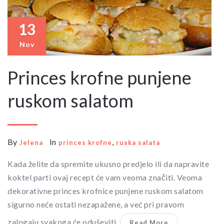
13
Nov
Princes krofne punjene
ruskom salatom
By
In
,
Jelena
princes krofne
ruska salata
Kada želite da spremite ukusno predjelo ili da napravite
koktel parti ovaj recept će vam veoma značiti. Veoma
dekorativne princes krofnice punjene ruskom salatom
sigurno neće ostati nezapažene, a već pri pravom
zalogaju svakoga će oduševiti.
Read More