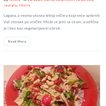
,
spargla
tikvice
Lagana, a veoma ukusna letnja večera koja neće optereti
Vaš stomak po vručini. Može se jesti sa sirom, a odlična
je i bez kao vegetarijanski obrok.
Read More