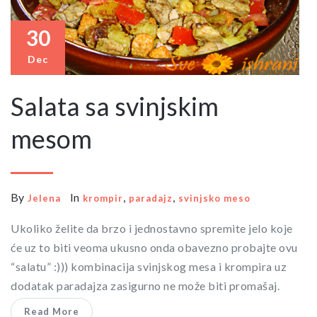
30
Dec
Salata sa svinjskim
mesom
By
In
,
,
Jelena
krompir
paradajz
svinjsko meso
Ukoliko želite da brzo i jednostavno spremite jelo koje
će uz to biti veoma ukusno onda obavezno probajte ovu
“salatu” :))) kombinacija svinjskog mesa i krompira uz
dodatak paradajza zasigurno ne može biti promašaj.
Read More