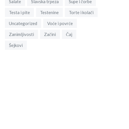
Salate
Slavska trpeza
Supe i čorbe
Testa i pite
Testenine
Torte i kolači
Uncategorized
Voće i povrće
Zanimljivosti
Začini
Čaj
Šejkovi