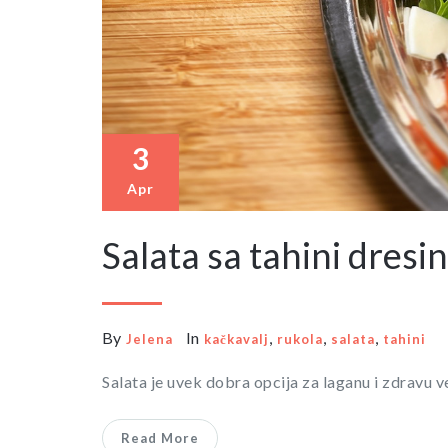
3
Apr
Salata sa tahini dres
By
In
,
,
,
Jelena
kačkavalj
rukola
salata
tahini
Salata je uvek dobra opcija za laganu i zdravu 
Read More