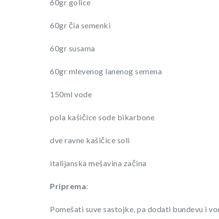
60gr golice
60gr čia semenki
60gr susama
60gr mlevenog lanenog semena
150ml vode
pola kašičice sode bikarbone
dve ravne kašičice soli
italijanska mešavina začina
Priprema
:
Pomešati suve sastojke, pa dodati bundevu i vod