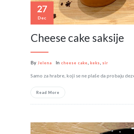
27
Dec
Cheese cake saksije
By
In
,
,
Jelena
cheese cake
keks
sir
Samo za hrabre, koji se ne plaše da probaju de
Read More