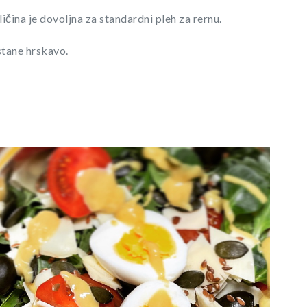
ičina je dovoljna za standardni pleh za rernu.
stane hrskavo.