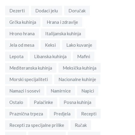
Dezerti
Dodaci jelu
Doručak
Grčka kuhinja
Hrana i zdravlje
Hrono hrana
Italijanska kuhinja
Jela od mesa
Keksi
Lako kuvanje
Lepota
Libanska kuhinja
Mafini
Mediteranska kuhinja
Meksička kuhinja
Morski specijaliteti
Nacionalne kuhinje
Namazi i sosevi
Namirnice
Napici
Ostalo
Palačinke
Posna kuhinja
Praznična trpeza
Predjela
Recepti
Recepti za specijalne prilike
Ručak