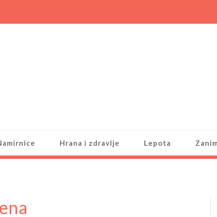
Namirnice
Hrana i zdravlje
Lepota
Zanim
lena