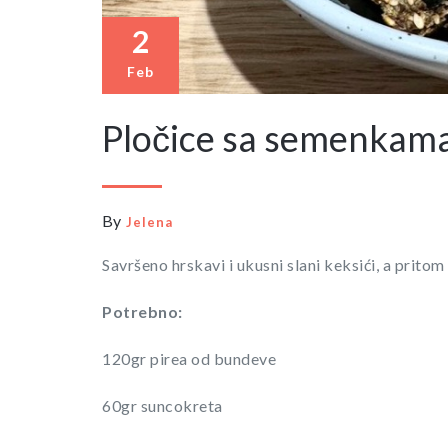
2
Feb
Pločice sa semenkam
By
Jelena
Savršeno hrskavi i ukusni slani keksići, a pritom
Potrebno:
120gr pirea od bundeve
60gr suncokreta