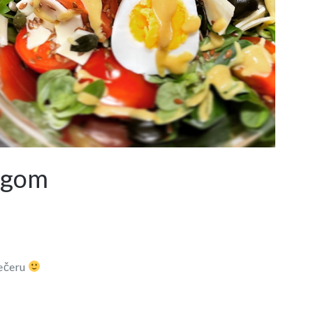
ingom
večeru