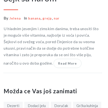
By
In
,
,
Jelena
banana
grejp
nar
U hladnim jesenjim i zimskim danima, treba unositi što
je moguće više vitamina, najbolje iz voća i povrća.
Šejkovi od svežeg voća, pored činjenice da su veoma
ukusni, pravi način da se dodje do potrebne količine
vitamina i zato je preporuka da se oni što više piju,
naročito u ovo doba godine.
Read More
Možda ce Vas još zanimati
Dezerti
Dodaci jelu
Doručak
Grčka kuhinja