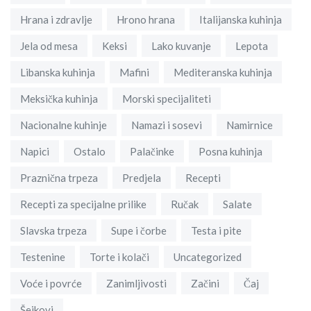
Hrana i zdravlje
Hrono hrana
Italijanska kuhinja
Jela od mesa
Keksi
Lako kuvanje
Lepota
Libanska kuhinja
Mafini
Mediteranska kuhinja
Meksička kuhinja
Morski specijaliteti
Nacionalne kuhinje
Namazi i sosevi
Namirnice
Napici
Ostalo
Palačinke
Posna kuhinja
Praznična trpeza
Predjela
Recepti
Recepti za specijalne prilike
Ručak
Salate
Slavska trpeza
Supe i čorbe
Testa i pite
Testenine
Torte i kolači
Uncategorized
Voće i povrće
Zanimljivosti
Začini
Čaj
Šejkovi