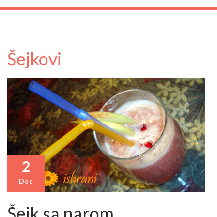
Šejkovi
2
Dec
Šejk sa narom