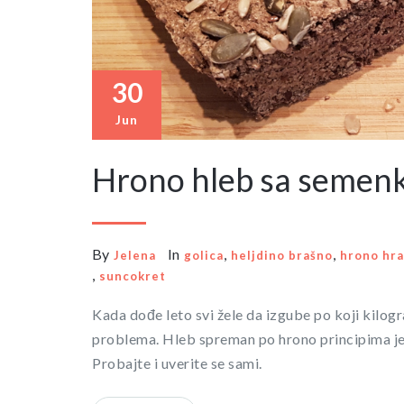
30
Jun
Hrono hleb sa seme
By
In
,
,
Jelena
golica
heljdino brašno
hrono hr
,
suncokret
Kada dođe leto svi žele da izgube po koji kilogr
problema. Hleb spreman po hrono principima je n
Probajte i uverite se sami.