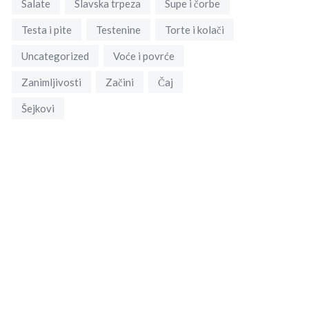
Salate
Slavska trpeza
Supe i čorbe
Testa i pite
Testenine
Torte i kolači
Uncategorized
Voće i povrće
Zanimljivosti
Začini
Čaj
Šejkovi