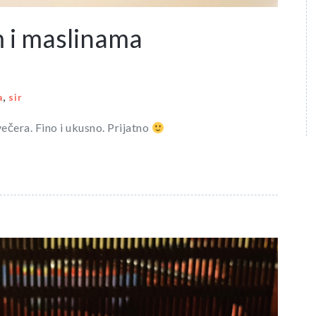
m i maslinama
,
a
sir
ečera. Fino i ukusno. Prijatno