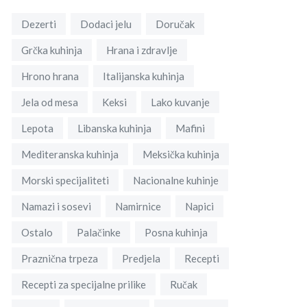
Dezerti
Dodaci jelu
Doručak
Grčka kuhinja
Hrana i zdravlje
Hrono hrana
Italijanska kuhinja
Jela od mesa
Keksi
Lako kuvanje
Lepota
Libanska kuhinja
Mafini
Mediteranska kuhinja
Meksička kuhinja
Morski specijaliteti
Nacionalne kuhinje
Namazi i sosevi
Namirnice
Napici
Ostalo
Palačinke
Posna kuhinja
Praznična trpeza
Predjela
Recepti
Recepti za specijalne prilike
Ručak