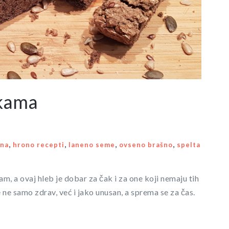
nkama
,
,
,
,
ana
hrono recepti
laneno seme
ovseno brašno
spelta
am, a ovaj hleb je dobar za čak i za one koji nemaju tih
e samo zdrav, već i jako unusan, a sprema se za čas.