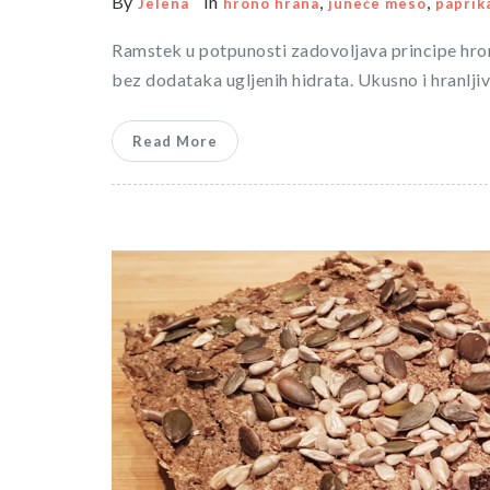
By
In
,
,
Jelena
hrono hrana
juneće meso
paprik
Ramstek u potpunosti zadovoljava principe hro
bez dodataka ugljenih hidrata. Ukusno i hranlji
Read More