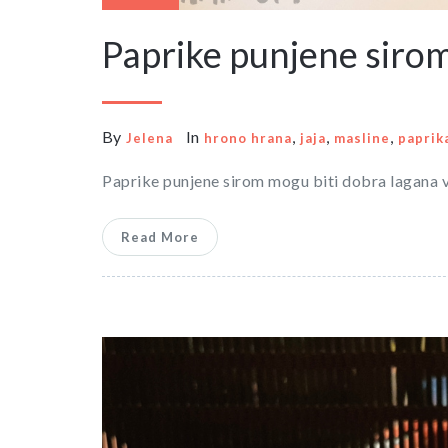
Paprike punjene siro
By
In
,
,
,
Jelena
hrono hrana
jaja
masline
paprik
Paprike punjene sirom mogu biti dobra lagana v
Read More