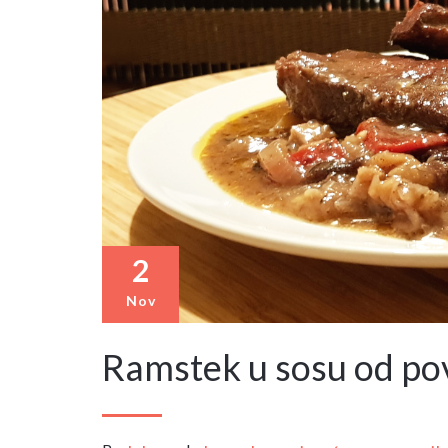
2
Nov
Ramstek u sosu od po