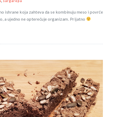
,
a
šargarepa
no ishrane koja zahteva da se kombinuju meso i povrće
vo, a ujedno ne opterećuje organizam. Prijatno