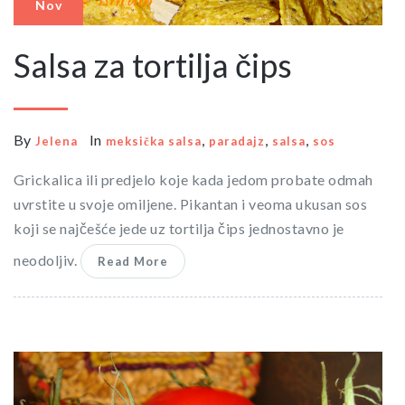
Nov
Salsa za tortilja čips
By
In
,
,
,
Jelena
meksička salsa
paradajz
salsa
sos
Grickalica ili predjelo koje kada jedom probate odmah
uvrstite u svoje omiljene. Pikantan i veoma ukusan sos
koji se najčešće jede uz tortilja čips jednostavno je
neodoljiv.
Read More