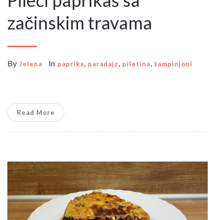
Pileći paprikaš sa
začinskim travama
By
In
,
,
,
Jelena
paprika
paradajz
piletina
šampinjoni
Read More