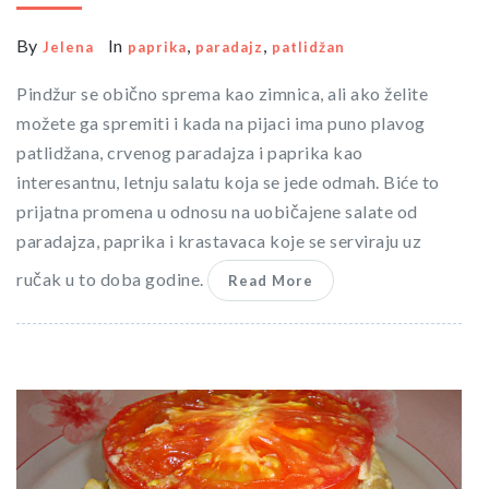
By
In
,
,
Jelena
paprika
paradajz
patlidžan
Pindžur se obično sprema kao zimnica, ali ako želite
možete ga spremiti i kada na pijaci ima puno plavog
patlidžana, crvenog paradajza i paprika kao
interesantnu, letnju salatu koja se jede odmah. Biće to
prijatna promena u odnosu na uobičajene salate od
paradajza, paprika i krastavaca koje se serviraju uz
ručak u to doba godine.
Read More