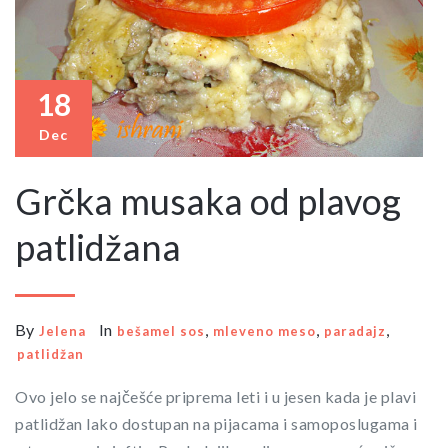
18
Dec
Grčka musaka od plavog
patlidžana
By
In
,
,
,
Jelena
bešamel sos
mleveno meso
paradajz
patlidžan
Ovo jelo se najčešće priprema leti i u jesen kada je plavi
patlidžan lako dostupan na pijacama i samoposlugama i