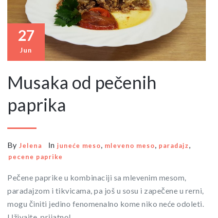
27
Jun
Musaka od pečenih
paprika
By
In
,
,
,
Jelena
juneće meso
mleveno meso
paradajz
pecene paprike
Pečene paprike u kombinaciji sa mlevenim mesom,
paradajzom i tikvicama, pa još u sosu i zapečene u rerni,
mogu činiti jedino fenomenalno kome niko neće odoleti.
Uživajte, prijatno!