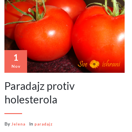
1
Nov
Paradajz protiv
holesterola
By
In
Jelena
paradajz