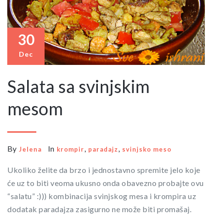
30
Dec
Salata sa svinjskim
mesom
By
In
,
,
Jelena
krompir
paradajz
svinjsko meso
Ukoliko želite da brzo i jednostavno spremite jelo koje
će uz to biti veoma ukusno onda obavezno probajte ovu
“salatu” :))) kombinacija svinjskog mesa i krompira uz
dodatak paradajza zasigurno ne može biti promašaj.