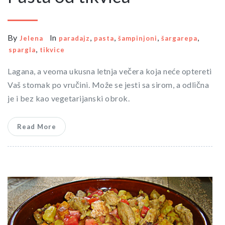
By
In
,
,
,
,
Jelena
paradajz
pasta
šampinjoni
šargarepa
,
spargla
tikvice
Lagana, a veoma ukusna letnja večera koja neće optereti
Vaš stomak po vručini. Može se jesti sa sirom, a odlična
je i bez kao vegetarijanski obrok.
Read More