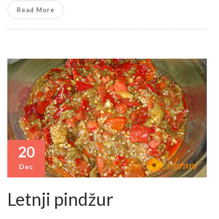
Read More
20
Dec
Letnji pindžur