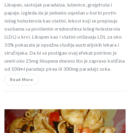
Likopen, sastojak paradaiza, lubenice, grejpfruta i
papaje, izgleda da je jednako uspešan u borbi protiv
lošeg holesterola kao statini, lekovi koji se prepisuju
osobama sa povišenim vrednostima lošeg holesterola
(LDL) u krvi. Likopen kao i statini snižavaju LDL za oko
10% pokazala je opsežna studija australijskih lekara i
stručnjaka. Da bi se postigao ovaj efekat potrbno je
uneti oko 25mg likopena dnevno što je zapravo količina
od 100ml paradajz pirea ili 300mg paradajz soka.
Read More