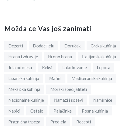
Možda ce Vas još zanimati
Dezerti
Dodaci jelu
Doručak
Grčka kuhinja
Hrana i zdravlje
Hrono hrana
Italijanska kuhinja
Jela od mesa
Keksi
Lako kuvanje
Lepota
Libanska kuhinja
Mafini
Mediteranska kuhinja
Meksička kuhinja
Morski specijaliteti
Nacionalne kuhinje
Namazi i sosevi
Namirnice
Napici
Ostalo
Palačinke
Posna kuhinja
Praznična trpeza
Predjela
Recepti