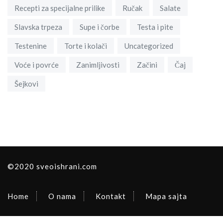
Recepti za specijalne prilike
Ručak
Salate
Slavska trpeza
Supe i čorbe
Testa i pite
Testenine
Torte i kolači
Uncategorized
Voće i povrće
Zanimljivosti
Začini
Čaj
Šejkovi
©2020 sveoishrani.com
Home
O nama
Kontakt
Mapa sajta