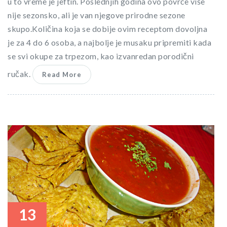
u to vreme je jeftin. Poslednjih godina ovo povrće više
nije sezonsko, ali je van njegove prirodne sezone
skupo.Količina koja se dobije ovim receptom dovoljna
je za 4 do 6 osoba, a najbolje je musaku pripremiti kada
se svi okupe za trpezom, kao izvanredan porodični
ručak.
Read More
13