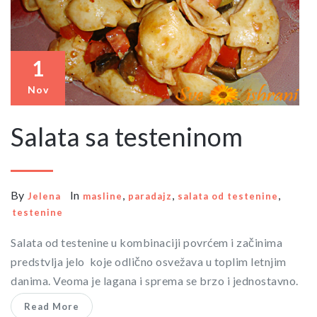
1
Nov
Salata sa testeninom
By
In
,
,
,
Jelena
masline
paradajz
salata od testenine
testenine
Salata od testenine u kombinaciji povrćem i začinima
predstvlja jelo koje odlično osvežava u toplim letnjim
danima. Veoma je lagana i sprema se brzo i jednostavno.
Read More